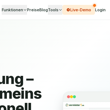
Funktionen
Preise
Blog
Tools
Live-Demo
Login
ung –
emeins
onell