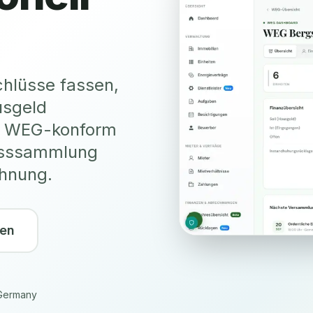
hlüsse fassen,
usgeld
re. WEG-konform
usssammlung
hnung.
ren
Germany