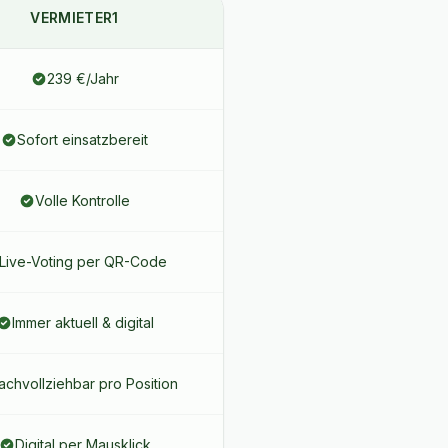
VERMIETER1
239 €/Jahr
Sofort einsatzbereit
Volle Kontrolle
Live-Voting per QR-Code
Immer aktuell & digital
achvollziehbar pro Position
Digital per Mausklick